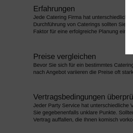
Erfahrungen
Jede Catering Firma hat unterschiedliche
Durchführung von Caterings sollten Sie be
Faktor für eine erfolgreiche Planung eines
Preise vergleichen
Bevor Sie sich für ein bestimmtes Caterin
nach Angebot variieren die Preise oft stark
Vertragsbedingungen überprü
Jeder Party Service hat unterschiedliche
Sie gegebenenfalls unklare Punkte. Soll
Vertrag auffallen, die Ihnen komisch vork