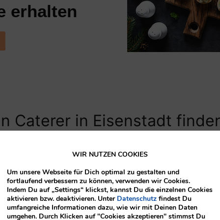
 erhalten
 Caterer in Eisenstadt finde
WIR NUTZEN COOKIES
senden Catering in Eisenstadt neben der Location einer d
Um unsere Webseite für Dich optimal zu gestalten und
fortlaufend verbessern zu können, verwenden wir Cookies.
ne Recherche sein, in der Sie passende Anbieter vergleic
Indem Du auf „Settings“ klickst, kannst Du die einzelnen Cookies
uche sollten Sie spezifisch nach Party Services suchen, d
aktivieren bzw. deaktivieren. Unter
Datenschutz
findest Du
umfangreiche Informationen dazu, wie wir mit Deinen Daten
umgehen. Durch Klicken auf "Cookies akzeptieren" stimmst Du