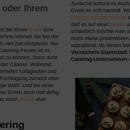
Zunächst kommt es auch 
g oder Ihrem
Event es sich handelt. Wä
Firmen-Weihnachtsfeier
a
darf es auf einer
Messe
a
en bei Ihrem
Event
bzw.
schließlich möchte man s
ichnis können Sie bei der
muss etwas präsentieren. 
s viel Zeit einsparen. Bei
suboptimal, da dieses b
Catering-Firmen ist es
Verzeichnis Eisenstadt
f
ffen zu können. Denn nicht
Catering-Unternehmen
d
jeder Caterer. Während
vermehrt Süßigkeiten und
r Fachtagung zumeist eher
tige Wahl. Und bei einer
das Essen auch mal deftig
er einer
Messe
eher
tering