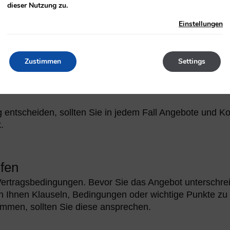
dieser Nutzung zu.
Einstellungen
 Spezialitäten. Abgesehen von Schwerpunkte, Qualifikat
im Erstkontakt auf die richtige „Chemie“ achten. Die gu
 Catering Services.
Zustimmen
Settings
g entscheiden, sollten Sie in jedem Fall Angebote und K
.
fen
 Vertragsbedingungen. Bevor Sie das Angebot unterschre
ten Ihnen Klauseln, Bedingungen oder wichtige Punkte z
ommen, sollten Sie diese ansprechen.