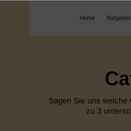
Zum
Inhalt
springen
Home
Ratgeber
Ca
Sagen Sie uns welche Ca
zu 3 unters