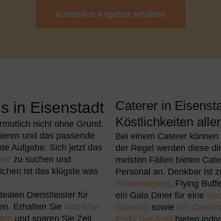
Kostenlos Angebot erhalten
Caterer in Eisensta
s in Eisenstadt
Köstlichkeiten aller
mutlich nicht ohne Grund.
sieren und das passende
Bei einem Caterer können Si
chte Aufgabe: Sich jetzt das
der Regel werden diese dire
ent
zu suchen und
meisten Fällen bieten Cate
ichen ist das klügste was
Personal an. Denkbar ist 
Firmentagung
, Flying Buff
dealen Dienstleister für
ein Gala Diner für eine
Hoc
en. Erhalten Sie
nützliche
Catering
sowie
Bio Cateri
nden
und sparen Sie Zeit
Party Services
bieten indi