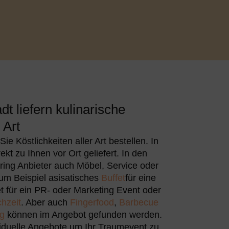
dt liefern kulinarische
 Art
e Köstlichkeiten aller Art bestellen. In
kt zu Ihnen vor Ort geliefert. In den
ring Anbieter auch Möbel, Service oder
zum Beispiel asisatisches
Buffet
für eine
et für ein PR- oder Marketing Event oder
hzeit
. Aber auch
Fingerfood
,
Barbecue
ng
können im Angebot gefunden werden.
viduelle Angebote um Ihr Traumevent zu