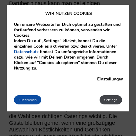
Darüber hinaus kann man bei einigen
Cateringunternehmen Zusatzleistungen buchen.
WIR NUTZEN COOKIES
Beispielsweise Musikanlage, Bestuhlung oder
Barpersonal. Selbstverständlich werden diese
Um unsere Webseite für Dich optimal zu gestalten und
Services gesondert auf der Rechnung
fortlaufend verbessern zu können, verwenden wir
Cookies.
ausgewiesen.
Indem Du auf „Settings“ klickst, kannst Du die
einzelnen Cookies aktivieren bzw. deaktivieren. Unter
Datenschutz
findest Du umfangreiche Informationen
Hier können Sie Caterings
dazu, wie wir mit Deinen Daten umgehen. Durch
in
Wien
,
Linz
,
Graz
,
Salzburg
,
Klagenfurt
Klicken auf "Cookies akzeptieren" stimmst Du dieser
oder
diesen Orten in Österreich
finden.
Nutzung zu.
Einstellungen
Cocktail Catering bei Messen, Party-
Events & Hochzeit…
Zustimmen
Settings
Bei Events wie
Messen
,
Party
oder
Hochzeit
ist
die Wahl des richtigen Caterings wichtig. Die
Gäste bleiben gerne, wenn eine großzügige
Auswahl an Köstlichkeiten und Getränken