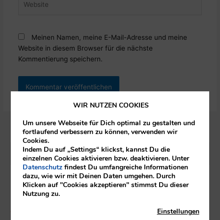
Meinen Namen, meine E-Mail-Adresse und meine
Website in diesem Browser für die nächste
Kommentierung speichern.
WIR NUTZEN COOKIES
Um unsere Webseite für Dich optimal zu gestalten und
fortlaufend verbessern zu können, verwenden wir
Cookies.
Indem Du auf „Settings“ klickst, kannst Du die
S
einzelnen Cookies aktivieren bzw. deaktivieren. Unter
Datenschutz
findest Du umfangreiche Informationen
u
dazu, wie wir mit Deinen Daten umgehen. Durch
c
Klicken auf "Cookies akzeptieren" stimmst Du dieser
Neueste Beiträge
Nutzung zu.
h
e
Einstellungen
Was kostet ein Catering in Österreich?